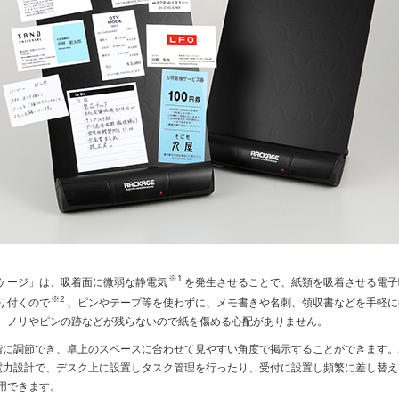
※1
ケージ」は、吸着面に微弱な静電気
を発生させることで、紙類を吸着させる電子
※2
り付くので
、ピンやテープ等を使わずに、メモ書きや名刺、領収書などを手軽に
、ノリやピンの跡などが残らないので紙を傷める心配がありません。
に調節でき、卓上のスペースに合わせて見やすい角度で掲示することができます。
電力設計で、デスク上に設置しタスク管理を行ったり、受付に設置し頻繁に差し替え
用できます。