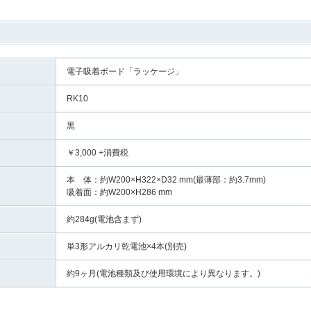
電子吸着ボード「ラッケージ」
RK10
黒
￥3,000 +消費税
本 体：約W200×H322×D32 mm(最薄部：約3.7mm)
吸着面：約W200×H286 mm
約284g(電池含まず)
単3形アルカリ乾電池×4本(別売)
約9ヶ月(電池種類及び使用環境により異なります。)