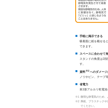
手軽に掲示できる
吸着面に紙を載せる
できます。
スペースに合わせて
スタンドの角度は2
す。
※2
資料
へのダメージ
ノリやピン、テープ
省電力
単3形アルカリ乾電池
※1
微弱な静電気のため、
※2
厚紙、プラスチックや
でください。