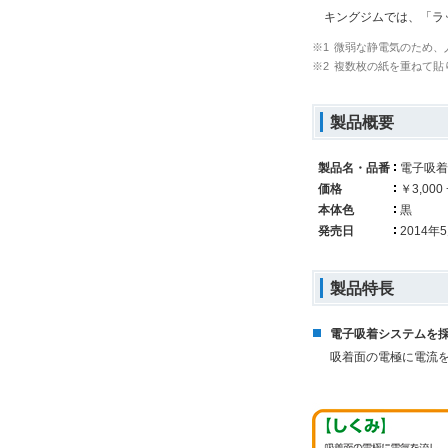
キングジムでは、「ラッ
※1
微弱な静電気のため、
※2
複数枚の紙を重ねて貼
製品概要
製品名・品番
電子吸着
価格
￥3,00
本体色
黒
発売日
2014年
製品特長
電子吸着システムを
吸着面の電極に電流