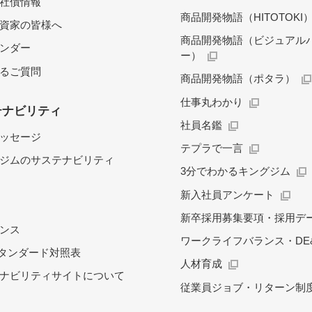
社債情報
商品開発物語（HITOTOKI
資家の皆様へ
商品開発物語（ビジュアル
レンダー
ー）
るご質問
商品開発物語（ポタラ）
仕事丸わかり
テナビリティ
社員名鑑
ッセージ
テプラで一言
ジムのサステナビリティ
3分でわかるキングジム
新入社員アンケート
新卒採用募集要項・採用デ
ンス
ワークライフバランス・DE&
スタンダード対照表
人材育成
ナビリティサイトについて
従業員ジョブ・リターン制