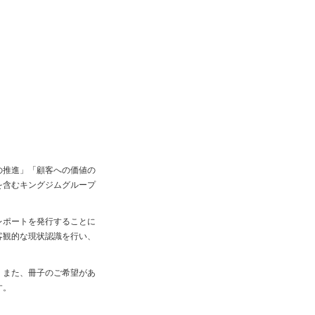
境経営の推進」「顧客への価値の
を含むキングジムグループ
レポートを発行することに
客観的な現状認識を行い、
。また、冊子のご希望があ
す。