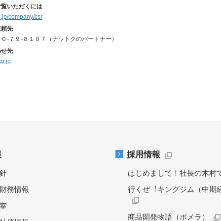
ご覧いただくには
o.jp/company/csr
依頼先
０-７９-８１０７（ナットクのパートナー）
わせ先
o.jp
報
採用情報
針
はじめまして！社長の木村
財務情報
行くぜ︕キングジム（中期
料室
商品開発物語（ポメラ）