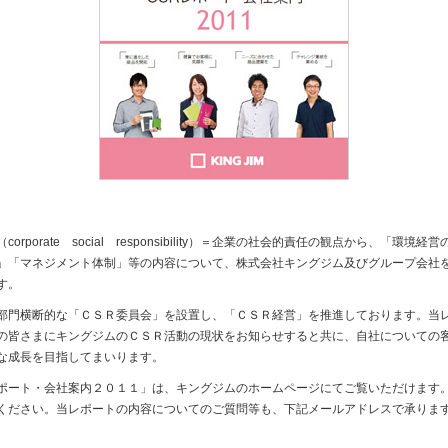
porate social responsibility）＝企業の社会的責任の観点から、「環
」「マネジメント体制」等の内容について、株式会社キングジム及びグループ会社
す。
門横断的な「ＣＳＲ委員会」を設置し、「ＣＳＲ経営」を推進しております。当
の皆さまにキングジムのＣＳＲ活動の現状をお知らせすると共に、自社についての
な成長を目指してまいります。
ート・会社案内２０１１」は、キングジムのホームページにてご覧いただけます
ください。当レポートの内容についてのご質問等も、下記メールアドレスで承りま