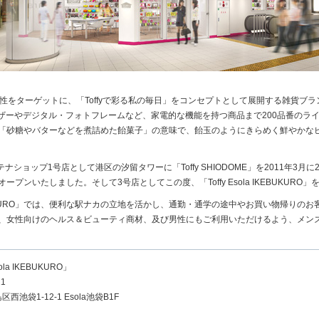
の女性をターゲットに、「Toffyで彩る私の毎日」をコンセプトとして展開する雑貨ブ
ザーやデジタル・フォトフレームなど、家電的な機能を持つ商品まで200品番のラ
英語の「砂糖やバターなどを煮詰めた飴菓子」の意味で、飴玉のようにきらめく鮮やかな
ショップ1号店として港区の汐留タワーに「Toffy SHIODOME」を2011年3月に2号
」をオープンいたしました。そして3号店としてこの度、「Toffy Esola IKEBUKUR
IKEBUKURO」では、便利な駅ナカの立地を活かし、通勤・通学の途中やお買い物帰りの
に加え、女性向けのヘルス＆ビューティ商材、及び男性にもご利用いただけるよう、メン
sola IKEBUKURO」
21
西池袋1-12-1 Esola池袋B1F