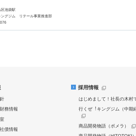
島区池袋駅
キングジム リテール事業推進部
7076
報
採用情報
針
はじめまして！社長の木村
財務情報
行くぜ︕キングジム（中期
料室
商品開発物語（ポメラ）
社債情報
商品開発物語（HITOTOKI