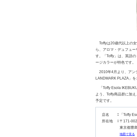
Toffyは20歳代以上
ら、アロマ・デュフュー
す。「Toffy」は、
ージカラーが特色です。
2010年4月より、アンテナ
LANDMARK PLAZA
「Toffy Esola 
よう、Toffy商品群
予定です。
店名
「Toffy E
所在地
〒171-00
東京都豊島区
地図で見る