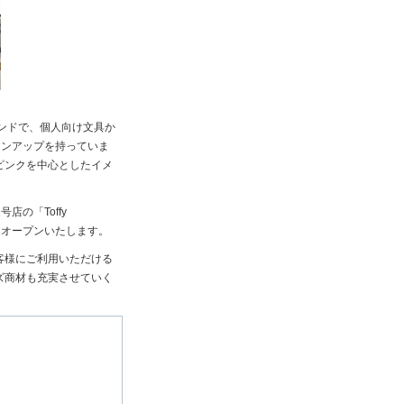
ランドで、個人向け文具か
インアップを持っていま
ピンクを中心としたイメ
店の「Toffy
O」をオープンいたします。
お客様にご利用いただける
ズ商材も充実させていく