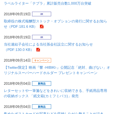
ラベルライター「テプラ」累計販売台数1,000万台突破
2018年09月19日
IR
取締役の株式報酬型ストック・オプションの発行に関するお知ら
せ（PDF:181.6 KB）
2018年09月19日
IR
当社連結子会社による当社孫会社設立に関するお知らせ
（PDF:130.0 KB）
2018年09月14日
キャンペーン
【Twitter限定】映画『響 -HIBIKI-』公開記念「絶対、曲げない」オ
リジナルスーパーハードホルダー プレゼントキャンペーン
2018年09月04日
新商品
レターセットや一筆箋などをきれいに収納できる、手紙用品専用
の収納ボックス 「紙文箱(カミフミバコ)」発売
2018年09月04日
新商品
集めたポストカードや写真などを収納しながら飾ることができ