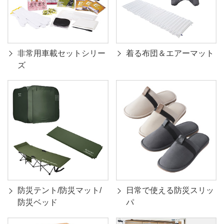
非常用車載セットシリー
着る布団＆エアーマット
ズ
防災テント/防災マット/
日常で使える防災スリッ
防災ベッド
パ