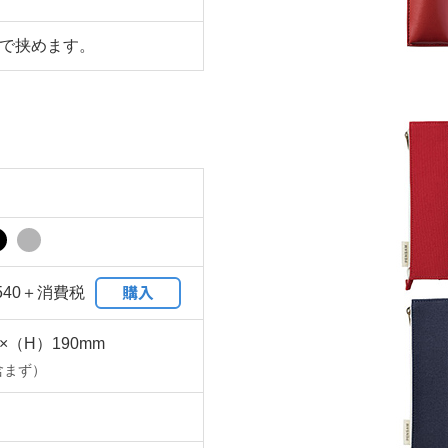
まで挟めます。
購入
540＋消費税
×（H）190mm
含まず）