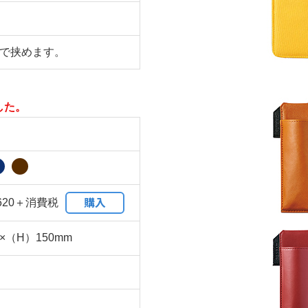
まで挟めます。
した。
購入
620＋消費税
×（H）150mm