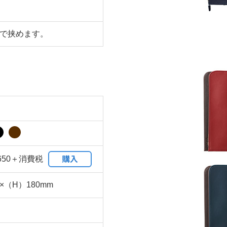
まで挟めます。
購入
650＋消費税
×（H）180mm