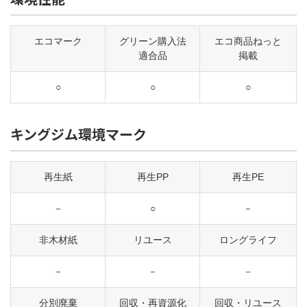
エコマーク
グリーン購入法
エコ商品ねっと
適合品
掲載
○
○
○
キングジム環境マーク
再生紙
再生PP
再生PE
－
○
－
非木材紙
リユース
ロングライフ
－
－
－
分別廃棄
回収・再資源化
回収・リユース