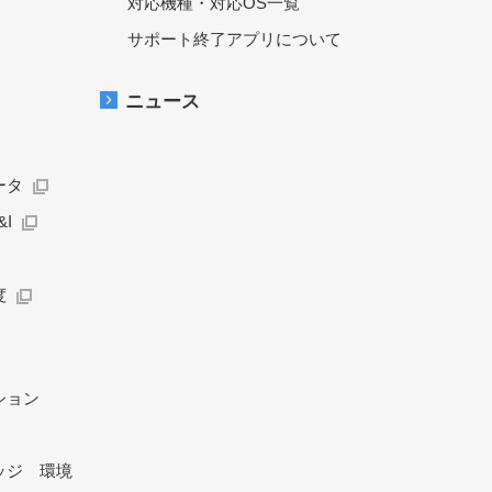
対応機種・対応OS一覧
サポート終了アプリについて
ニュース
ータ
I
度
ション
ッジ 環境