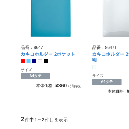
品番：
8647
品番：
8647T
カキコホルダー 2ポケット
カキコホルダー 
明
サイズ
サイズ
A4タテ
A4タテ
¥360
本体価格
＋消費税
本体価格
2
件中
1～2
件目を表示