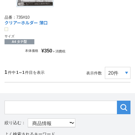
品番：
735H10
クリアーホルダー 薄口
サイズ
A4 タテ型
¥350
本体価格
＋消費税
1
件中
1～1
件目を表示
表示件数
よく検索されるキーワード