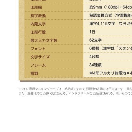
“こはる”専用マスキングテープは、感熱紙ですので長期間の表示には不向きです。屋
また、直射日光など強い光に当たる、ハンドクリームなど薬品に触れる、硬いもので