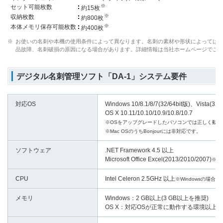
※
セット可能枚数
約15枚
※
収納枚数
約800枚
※
本体メモリ保存可能枚数
約400枚
※
お使いの名刺や本機の使用条件によって異なります。名刺の素材や形状によっては
品故障、名刺破損の原因になる場合があります。詳細情報は当社ホームページでご
デジタル名刺管理ソフト「DA-1」システム要件
対応OS
Windows 10/8.1/8/7(32/64bit版)、Vista
OS X 10.11/10.10/10.9/10.8/10.7
※OSをアップグレードしたパソコンでは正しく動作
※Mac OSのうちBonjourには非対応です。
ソフトウェア
.NET Framework 4.5 以上
Microsoft Office Excel(2013/2010/2007)
※Wi
CPU
Intel Celeron 2.5GHz 以上
※Windowsの場合
メモリ
Windows：2 GB以上(3 GB以上を推奨)
OS X：対応OSが正常に動作する環境以上