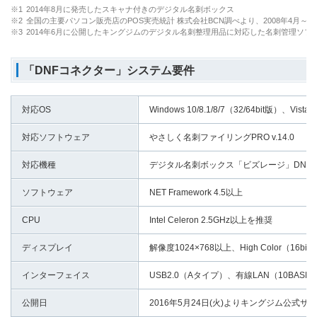
※1
2014年8月に発売したスキャナ付きのデジタル名刺ボックス
※2
全国の主要パソコン販売店のPOS実売統計 株式会社BCN調べより、2008年4月～
※3
2014年6月に公開したキングジムのデジタル名刺整理用品に対応した名刺管理ソフ
「DNFコネクター」システム要件
対応OS
Windows 10/8.1/8/7（32/64bit版）、Vi
対応ソフトウェア
やさしく名刺ファイリングPRO v.14.0
対応機種
デジタル名刺ボックス「ビズレージ」DNX1
ソフトウェア
NET Framework 4.5以上
CPU
Intel Celeron 2.5GHz以上を推奨
ディスプレイ
解像度1024×768以上、High Color（16bi
インターフェイス
USB2.0（Aタイプ）、有線LAN（10BASE-T/
公開日
2016年5月24日(火)よりキングジム公式