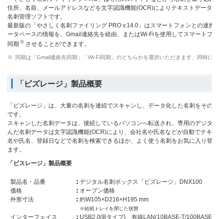
住所、名前、メールアドレスなどを文字認識機能(OCR)によりテキストデータ
名刺管理ソフトです。
最新版の「やさしく名刺ファイリング PRO v.14.0」はスマートフォンとの
ータベースの情報を、Gmail連絡先を経由、またはWi-Fiを使用してスマートフォン
※
同期
させることができます。
※
同期は「Gmail連絡先同期」「Wi-Fi同期」のどちらかを選択いただきます、同時に
「ビズレージ」製品概要
「ビズレージ」は、大量の名刺を連続でスキャンし、データ化した名刺をそのま
です。
スキャンした名刺データは、接続しているパソコンへ転送され、専用のデジタル名
んだ名刺データは文字認識機能(OCR)により、会社名や氏名などが自動でテキス
名や氏名、登録日などで名刺を検索できるほか、よく使う名刺をお気に入り登録
ます。
「ビスレージ」製品概要
製品名・品番
デジタル名刺ボックス「ビズレージ」DNX100
価格
オープン価格
外形寸法
約W105×D216×H195 mm
※給紙トレイを閉じた状態
インターフェイス
USB2.0(Bタイプ)、有線LAN(10BASE-T/100BASE-T