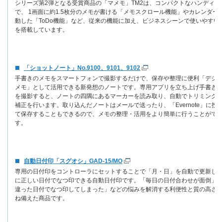
シリーズ第2弾となる受賞商品の「マメモ」TM2は、コンパクトなハンディタ
で、 1画面に約1.5枚分のメモが書ける「メモスクロール機能」やカレンダー
動した「ToDo機能」など、従来の機能に加え、ビジネスシーンで使いやすい
を搭載しています。
「ショットノート」No.9100、9101、9102
手書きのメモをスマートフォンで撮影するだけで、保存や整理に便利「デジ
メモ」として活用できる新発想のノートです。専用アプリを立ち上げ手書き
を撮影すると、ノートの四隅にあるマーカーを読み取り、自動でトリミング
補正を行います。取り込んだノートはメールで送ったり、「Evernote」に投
て保存することもできるので、メモの整理・活用をより簡単に行うことがで
す。
自動日付印「スグオシ」GAD-15/MO
専用の日付印をコントローラにセットすることで「月・日」を自動で更新し
に正しい日付でなつ印できる自動日付印です。「毎日の日付合わせが面倒」
違った日付でなつ印してしまった」などの悩みを解消する利便性と質の高さ
ね備えた商品です。