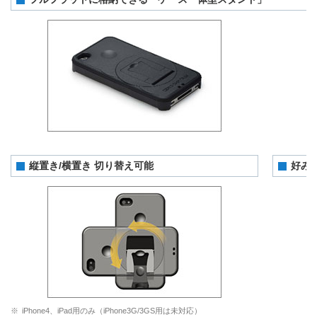
縦置き/横置き 切り替え可能
好み
※
iPhone4、iPad用のみ（iPhone3G/3GS用は未対応）