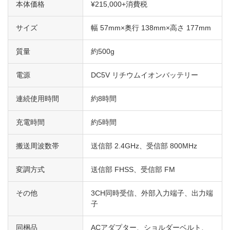
本体価格
¥215,000+消費税
サイズ
幅 57mm×奥行 138mm×高さ 177mm
質量
約500g
電源
DC5V リチウムイオンバッテリー
連続使用時間
約8時間
充電時間
約5時間
搬送周波数帯
送信部 2.4GHz、受信部 800MHz
変調方式
送信部 FHSS、受信部 FM
その他
3CH同時受信、外部入力端子、出力端
子
同梱品
ACアダプター、ショルダーベルト、