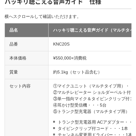
ハッキリ聴こえる音声ガイド 仕様
横へスクロールして確認いただけます。
品名
ハッキリ聴こえる音声ガイド（マルチタイ
品番
KNC20S
本体価格
¥550,000+消費税
質量
約5.1kg（セット品含む）
セット内容
①マイクユニット（マルチタイプ用）・・
②マルチレピーター ショルダーベルト付・
③単一指向マイク＆タイピンクリップ付コ
④耳かけ型受信機・・・5台
⑤トランク型充電器（マルチタイプ用）・
トランク型充電器用 ACアダプター・・・
タイピンクリップ付コード・・・1本
チャンネル変更用ドライバー・・・1本