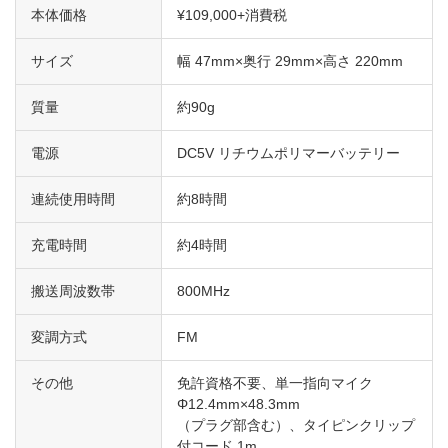
本体価格
¥109,000+消費税
サイズ
幅 47mm×奥行 29mm×高さ 220mm
質量
約90g
電源
DC5V リチウムポリマーバッテリー
連続使用時間
約8時間
充電時間
約4時間
搬送周波数帯
800MHz
変調方式
FM
その他
免許資格不要、単一指向マイク
Φ12.4mm×48.3mm
（プラグ部含む）、タイピンクリップ
付コード 1m