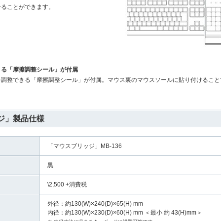
せることができます。
きる「摩擦調整シール」が付属
を調整できる「摩擦調整シール」が付属。マウス裏のマウスソールに貼り付けること
ジ」製品仕様
「マウスブリッジ」MB-136
黒
\2,500 +消費税
外径：約130(W)×240(D)×65(H) mm
内径：約130(W)×230(D)×60(H) mm ＜最小 約 43(H)mm＞