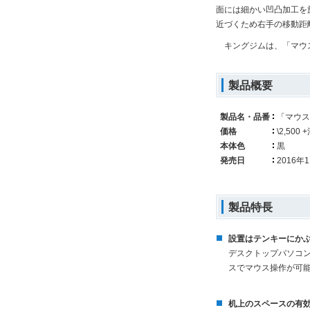
面には細かい凹凸加工を
近づくため右手の移動距
キングジムは、「マウス
製品概要
製品名・品番
「マウス
価格
\2,500
本体色
黒
発売日
2016年1
製品特長
設置はテンキーにか
デスクトップパソコ
スでマウス操作が可
机上のスペースの有