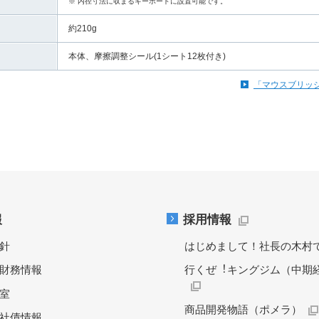
※ 内径寸法に収まるキーボードに設置可能です。
約210g
本体、摩擦調整シール(1シート12枚付き)
「マウスブリッ
報
採用情報
針
はじめまして！社長の木村
財務情報
行くぜ︕キングジム（中期
料室
商品開発物語（ポメラ）
社債情報