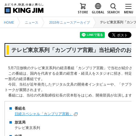
STORE
GLOBAL
SEARCH
MENU
テレビ東京系列「カン
HOME
ニュース
2015年ニュースアーカイブ
テレビ東京系列「カンブリア宮殿」当社紹介のお
5月7日放映のテレビ東京系列の経済番組「カンブリア宮殿」で当社が紹介さ
この番組は、国内を代表する企業の経営者・経済人をスタジオに招き、特定の
ー形式の経済番組です。
今回、当社が近年発売したデジタル文具の開発者インタビューや、「テプラ」
トークが展開されます。
番組には、当社の代表取締役社長の宮本彰をはじめ、開発部員が出演します。
番組名
日経スペシャル「カンブリア宮殿」
放送局
テレビ東京系列