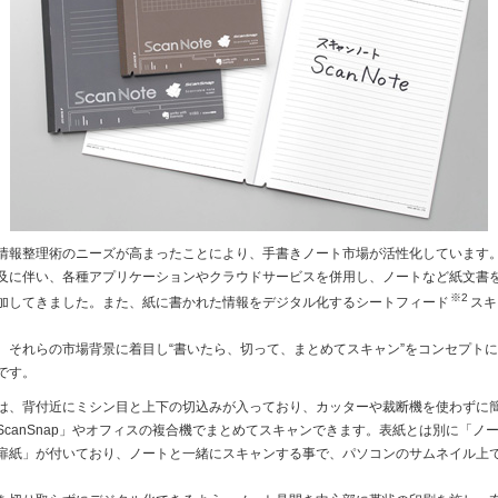
報整理術のニーズが高まったことにより、手書きノート市場が活性化しています
及に伴い、各種アプリケーションやクラウドサービスを併用し、ノートなど紙文書
※2
加してきました。また、紙に書かれた情報をデジタル化するシートフィード
スキ
それらの市場背景に着目し“書いたら、切って、まとめてスキャン”をコンセプト
です。
、背付近にミシン目と上下の切込みが入っており、カッターや裁断機を使わずに
ScanSnap」やオフィスの複合機でまとめてスキャンできます。表紙とは別に「ノ
扉紙」が付いており、ノートと一緒にスキャンする事で、パソコンのサムネイル上