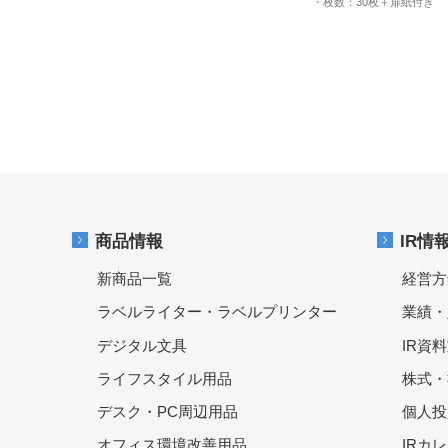
・枚数：30枚＋扉紙付き
商品情報
IR情
新商品一覧
経営方
ラベルライター・ラベルプリンター
業績・
デジタル文具
IR資
ライフスタイル用品
株式・
デスク・PC周辺用品
個人投
オフィス環境改善用品
IRカ