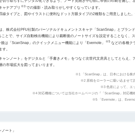
切り取らずにデジタル化できるよう、ノート見開き中心部に帯状の印刷を施し、
※3
キャナアプリ
での撮影・読み取りがしやすくなっています。
線タイプと、図やイラストに便利なドット方眼タイプの2種類をご用意しました。
。
、株式会社PFU社製のパーソナルドキュメントスキャナ「ScanSnap」とブラン
使用することで、サイズ自動検出機能により裁断後のノートサイズを設定することなく、
※5
は「ScanSnap」のクイックメニュー機能により「Evernote」
などの各種ク
ます。
ャンノート」をデジタルと「手書きメモ」をつなぐ次世代文房具としてとらえ、
層の市場拡大を図ってまいります。
※1 「ScanSnap」は、日本における
※2 原稿をローラーに吸い込ませて
※3 色差によって、
※4 対応機種については当社ホームページの『「ScanSnap」対応
※5 「Evernote」は、Evern
ンノート」