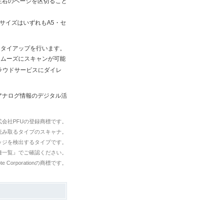
左右のページを区切ること
サイズはいずれもA5・セ
ドタイアップを行います。
スムーズにスキャンが可能
ラウドサービスにダイレ
アナログ情報のデジタル活
株式会社PFUの登録商標です。
読み取るタイプのスキャナ。
エッジを検出するタイプです。
機種一覧』でご確認ください。
ote Corporationの商標です。