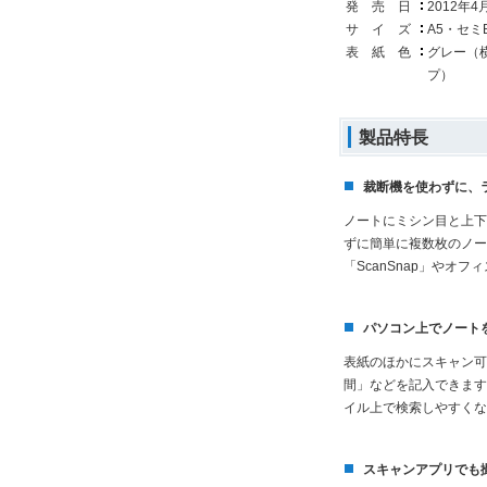
発 売 日
2012年
サ イ ズ
A5・セミ
表 紙 色
グレー（
プ）
製品特長
裁断機を使わずに、
ノートにミシン目と上下
ずに簡単に複数枚のノー
「ScanSnap」やオ
パソコン上でノート
表紙のほかにスキャン可
間」などを記入できます
イル上で検索しやすくな
スキャンアプリでも