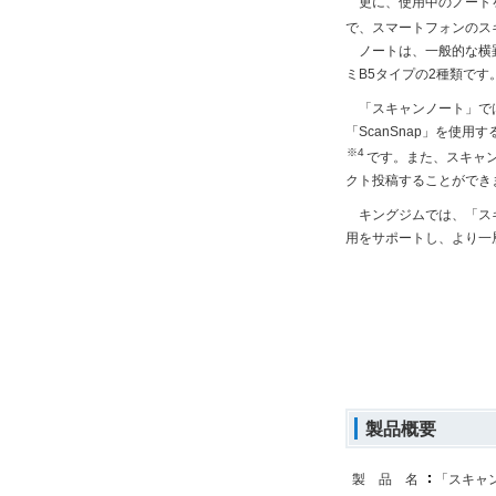
更に、使用中のノートを
で、スマートフォンのス
ノートは、一般的な横罫
ミB5タイプの2種類です
「スキャンノート」では
「ScanSnap」を
※4
です。また、スキャン後
クト投稿することができ
キングジムでは、「スキ
用をサポートし、より一
製品概要
製 品 名
「スキャ